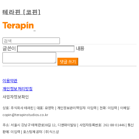
테라핀 [코핀]
글쓴이
내용
댓글 쓰기
이용약관
개인정보처리방침
사업자정보확인
상호: 주식회사 테라핀 | 대표: 유영학 | 개인정보관리책임자: 미입력 | 전화: 미입력 | 이메일:
copin@terapinstudios.co.kr
주소: 서울시 강남구 테헤란로38길 12, 디앤와이빌딩 | 사업자등록번호:
261-88-01446
| 통신
판매:
미입력
| 호스팅제공자: (주)식스샵