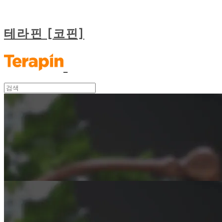
테라핀 [코핀]