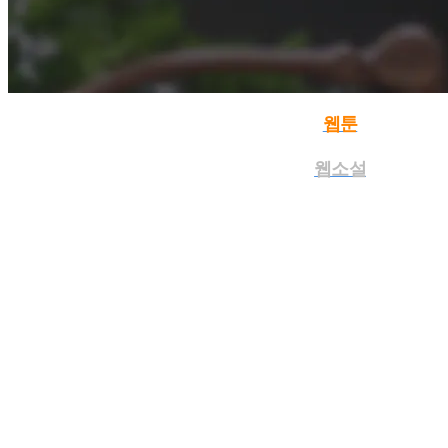
웹툰
웹소설