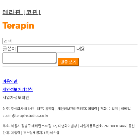
테라핀 [코핀]
글쓴이
내용
댓글 쓰기
이용약관
개인정보처리방침
사업자정보확인
상호: 주식회사 테라핀 | 대표: 유영학 | 개인정보관리책임자: 미입력 | 전화: 미입력 | 이메일:
copin@terapinstudios.co.kr
주소: 서울시 강남구 테헤란로38길 12, 디앤와이빌딩 | 사업자등록번호:
261-88-01446
| 통신
판매:
미입력
| 호스팅제공자: (주)식스샵