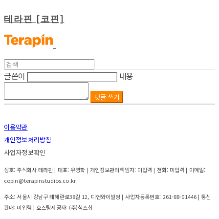
테라핀 [코핀]
글쓴이
내용
댓글 쓰기
이용약관
개인정보처리방침
사업자정보확인
상호: 주식회사 테라핀 | 대표: 유영학 | 개인정보관리책임자: 미입력 | 전화: 미입력 | 이메일:
copin@terapinstudios.co.kr
주소: 서울시 강남구 테헤란로38길 12, 디앤와이빌딩 | 사업자등록번호:
261-88-01446
| 통신
판매:
미입력
| 호스팅제공자: (주)식스샵