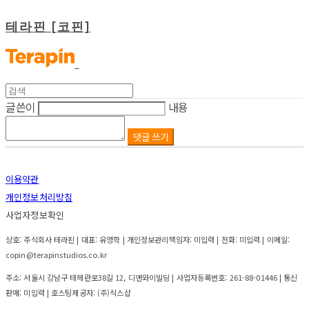
테라핀 [코핀]
글쓴이
내용
댓글 쓰기
이용약관
개인정보처리방침
사업자정보확인
상호: 주식회사 테라핀 | 대표: 유영학 | 개인정보관리책임자: 미입력 | 전화: 미입력 | 이메일:
copin@terapinstudios.co.kr
주소: 서울시 강남구 테헤란로38길 12, 디앤와이빌딩 | 사업자등록번호:
261-88-01446
| 통신
판매:
미입력
| 호스팅제공자: (주)식스샵