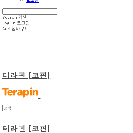
Search
검색
Log In
로그인
Cart
장바구니
테라핀 [코핀]
테라핀 [코핀]