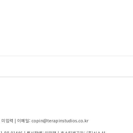
 | 이메일: copin@terapinstudios.co.kr
61-88-01446
| 통신판매:
미입력
| 호스팅제공자: (주)식스샵