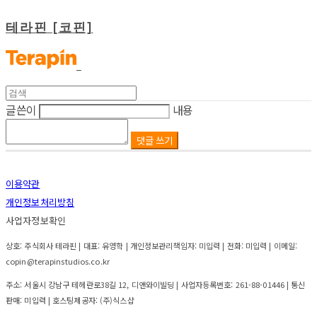
테라핀 [코핀]
글쓴이
내용
댓글 쓰기
이용약관
개인정보처리방침
사업자정보확인
상호: 주식회사 테라핀 | 대표: 유영학 | 개인정보관리책임자: 미입력 | 전화: 미입력 | 이메일:
copin@terapinstudios.co.kr
주소: 서울시 강남구 테헤란로38길 12, 디앤와이빌딩 | 사업자등록번호:
261-88-01446
| 통신
판매:
미입력
| 호스팅제공자: (주)식스샵