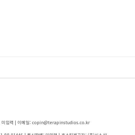
 | 이메일: copin@terapinstudios.co.kr
61-88-01446
| 통신판매:
미입력
| 호스팅제공자: (주)식스샵