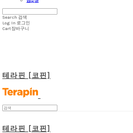
Search
검색
Log In
로그인
Cart
장바구니
테라핀 [코핀]
테라핀 [코핀]