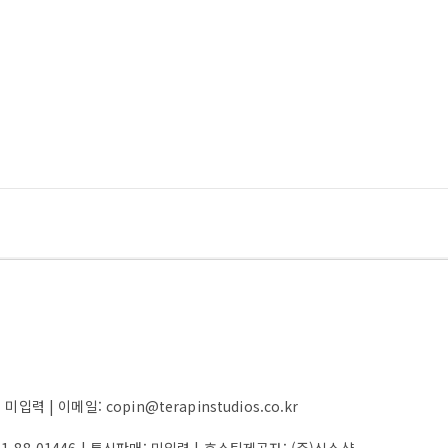
 | 이메일: copin@terapinstudios.co.kr
61-88-01446
| 통신판매:
미입력
| 호스팅제공자: (주)식스샵