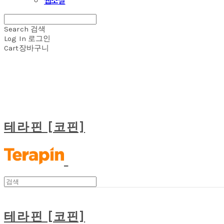
Search
검색
Log In
로그인
Cart
장바구니
테라핀 [코핀]
테라핀 [코핀]