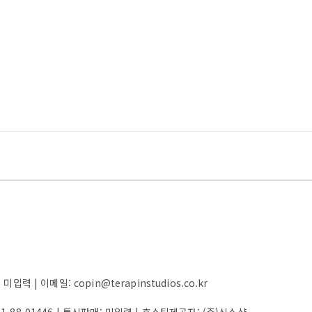
 | 이메일: copin@terapinstudios.co.kr
61-88-01446
| 통신판매:
미입력
| 호스팅제공자: (주)식스샵