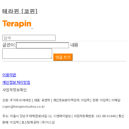
테라핀 [코핀]
글쓴이
내용
댓글 쓰기
이용약관
개인정보처리방침
사업자정보확인
상호: 주식회사 테라핀 | 대표: 유영학 | 개인정보관리책임자: 미입력 | 전화: 미입력 | 이메일:
copin@terapinstudios.co.kr
주소: 서울시 강남구 테헤란로38길 12, 디앤와이빌딩 | 사업자등록번호:
261-88-01446
| 통신
판매:
미입력
| 호스팅제공자: (주)식스샵