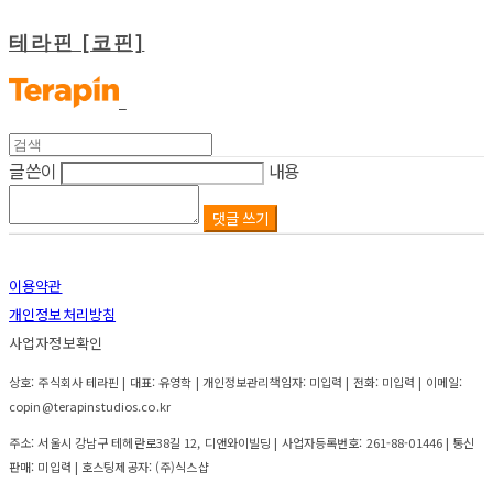
테라핀 [코핀]
글쓴이
내용
댓글 쓰기
이용약관
개인정보처리방침
사업자정보확인
상호: 주식회사 테라핀 | 대표: 유영학 | 개인정보관리책임자: 미입력 | 전화: 미입력 | 이메일:
copin@terapinstudios.co.kr
주소: 서울시 강남구 테헤란로38길 12, 디앤와이빌딩 | 사업자등록번호:
261-88-01446
| 통신
판매:
미입력
| 호스팅제공자: (주)식스샵