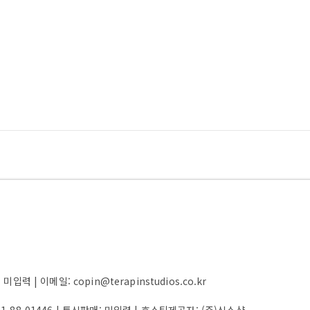
 | 이메일: copin@terapinstudios.co.kr
61-88-01446
| 통신판매:
미입력
| 호스팅제공자: (주)식스샵