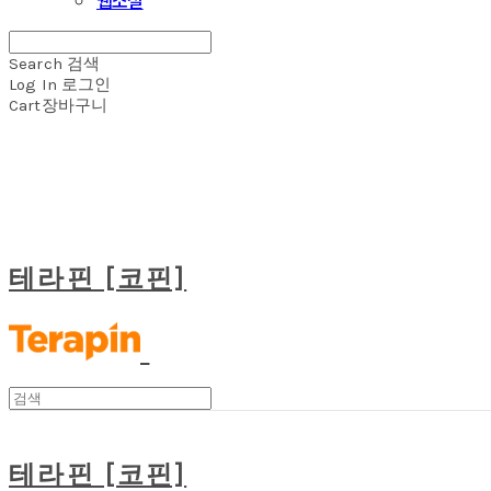
Search
검색
Log In
로그인
Cart
장바구니
테라핀 [코핀]
테라핀 [코핀]