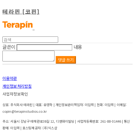
테라핀 [코핀]
글쓴이
내용
댓글 쓰기
이용약관
개인정보처리방침
사업자정보확인
상호: 주식회사 테라핀 | 대표: 유영학 | 개인정보관리책임자: 미입력 | 전화: 미입력 | 이메일:
copin@terapinstudios.co.kr
주소: 서울시 강남구 테헤란로38길 12, 디앤와이빌딩 | 사업자등록번호:
261-88-01446
| 통신
판매:
미입력
| 호스팅제공자: (주)식스샵