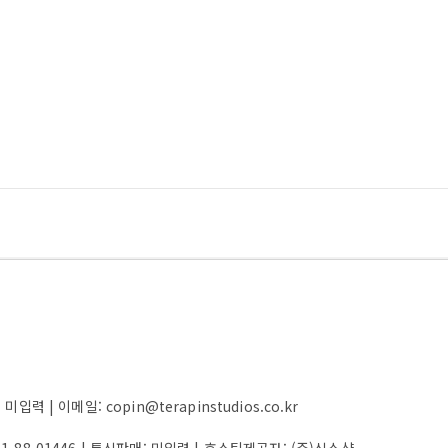
 | 이메일: copin@terapinstudios.co.kr
61-88-01446
| 통신판매:
미입력
| 호스팅제공자: (주)식스샵