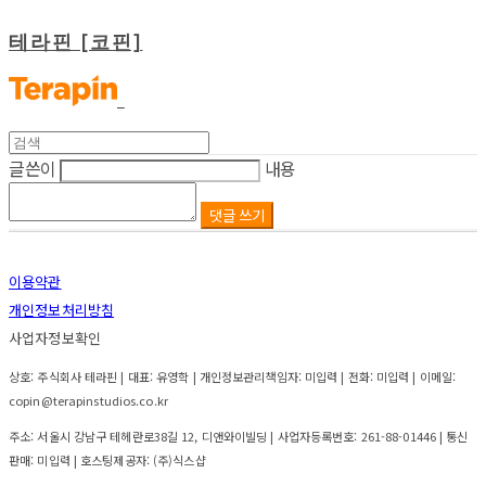
테라핀 [코핀]
글쓴이
내용
댓글 쓰기
이용약관
개인정보처리방침
사업자정보확인
상호: 주식회사 테라핀 | 대표: 유영학 | 개인정보관리책임자: 미입력 | 전화: 미입력 | 이메일:
copin@terapinstudios.co.kr
주소: 서울시 강남구 테헤란로38길 12, 디앤와이빌딩 | 사업자등록번호:
261-88-01446
| 통신
판매:
미입력
| 호스팅제공자: (주)식스샵