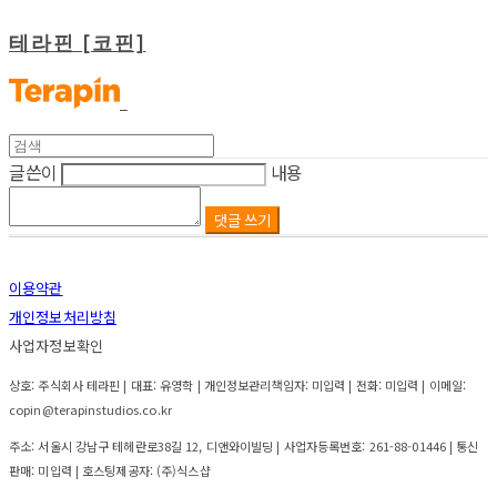
테라핀 [코핀]
글쓴이
내용
댓글 쓰기
이용약관
개인정보처리방침
사업자정보확인
상호: 주식회사 테라핀 | 대표: 유영학 | 개인정보관리책임자: 미입력 | 전화: 미입력 | 이메일:
copin@terapinstudios.co.kr
주소: 서울시 강남구 테헤란로38길 12, 디앤와이빌딩 | 사업자등록번호:
261-88-01446
| 통신
판매:
미입력
| 호스팅제공자: (주)식스샵