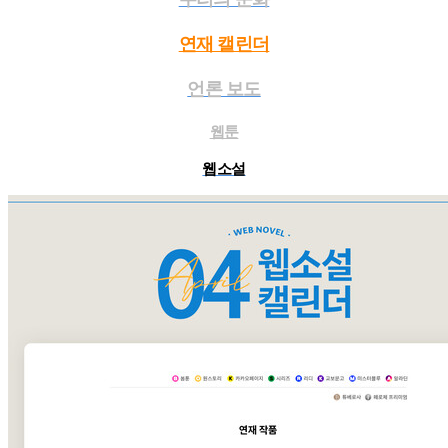
연재 캘린더
언론 보도
웹툰
웹소설